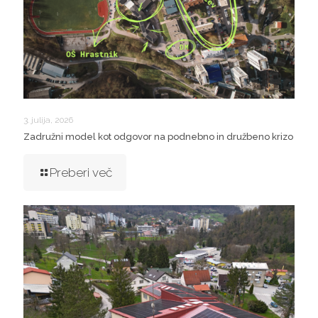
3. julija, 2026
Zadružni model kot odgovor na podnebno in družbeno krizo
Preberi več