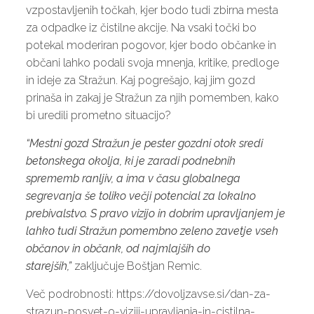
vzpostavljenih točkah, kjer bodo tudi zbirna mesta
za odpadke iz čistilne akcije. Na vsaki točki bo
potekal moderiran pogovor, kjer bodo občanke in
občani lahko podali svoja mnenja, kritike, predloge
in ideje za Stražun. Kaj pogrešajo, kaj jim gozd
prinaša in zakaj je Stražun za njih pomemben, kako
bi uredili prometno situacijo?
“Mestni gozd Stražun je pester gozdni otok sredi
betonskega okolja, ki je zaradi podnebnih
sprememb ranljiv, a ima v času globalnega
segrevanja še toliko večji potencial za lokalno
prebivalstvo. S pravo vizijo in dobrim upravljanjem je
lahko tudi Stražun pomembno zeleno zavetje vseh
občanov in občank, od najmlajših do
starejših,”
zaključuje Boštjan Remic.
Več podrobnosti:
https://dovoljzavse.si/dan-za-
strazun-posvet-o-viziji-upravljanja-in-cistilna-