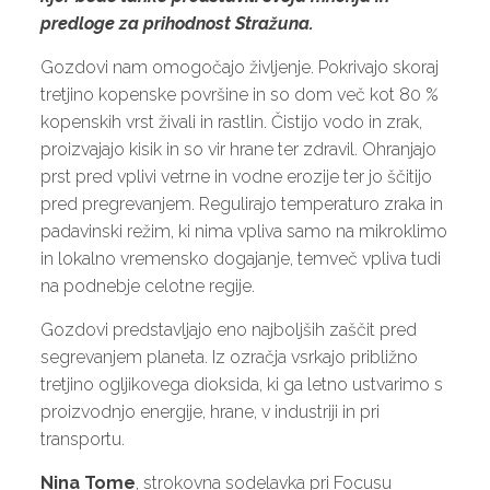
predloge za prihodnost Stražuna.
Gozdovi nam omogočajo življenje. Pokrivajo skoraj
tretjino kopenske površine in so dom več kot 80 %
kopenskih vrst živali in rastlin. Čistijo vodo in zrak,
proizvajajo kisik in so vir hrane ter zdravil. Ohranjajo
prst pred vplivi vetrne in vodne erozije ter jo ščitijo
pred pregrevanjem. Regulirajo temperaturo zraka in
padavinski režim, ki nima vpliva samo na mikroklimo
in lokalno vremensko dogajanje, temveč vpliva tudi
na podnebje celotne regije.
Gozdovi predstavljajo eno najboljših zaščit pred
segrevanjem planeta. Iz ozračja vsrkajo približno
tretjino ogljikovega dioksida, ki ga letno ustvarimo s
proizvodnjo energije, hrane, v industriji in pri
transportu.
Nina Tome
, strokovna sodelavka pri Focusu