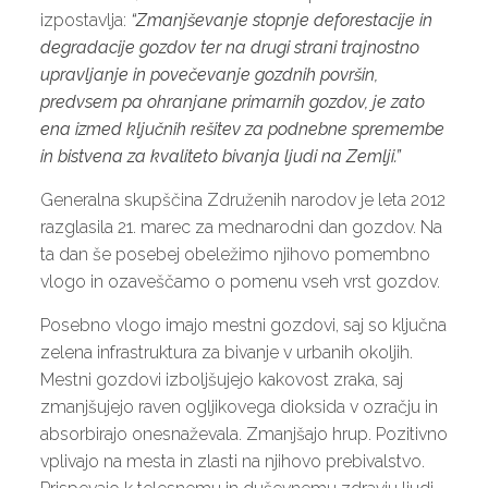
izpostavlja:
“Zmanjševanje stopnje deforestacije in
degradacije gozdov ter na drugi strani trajnostno
upravljanje in povečevanje gozdnih površin,
predvsem pa ohranjane primarnih gozdov, je zato
ena izmed ključnih rešitev za podnebne spremembe
in bistvena za kvaliteto bivanja ljudi na Zemlji.”
Generalna skupščina Združenih narodov je leta 2012
razglasila 21. marec za mednarodni dan gozdov. Na
ta dan še posebej obeležimo njihovo pomembno
vlogo in ozaveščamo o pomenu vseh vrst gozdov.
Posebno vlogo imajo mestni gozdovi, saj so ključna
zelena infrastruktura za bivanje v urbanih okoljih.
Mestni gozdovi izboljšujejo kakovost zraka, saj
zmanjšujejo raven ogljikovega dioksida v ozračju in
absorbirajo onesnaževala. Zmanjšajo hrup. Pozitivno
vplivajo na mesta in zlasti na njihovo prebivalstvo.