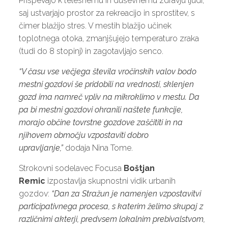
Prispevajo k telesnemu in duševnemu zdravju ljudi,
saj ustvarjajo prostor za rekreacijo in sprostitev, s
čimer blažijo stres. V mestih blažijo učinek
toplotnega otoka, zmanjšujejo temperaturo zraka
(tudi do 8 stopinj) in zagotavljajo senco.
“V času vse večjega števila vročinskih valov bodo
mestni gozdovi še pridobili na vrednosti, sklenjen
gozd ima namreč vpliv na mikroklimo v mestu. Da
pa bi mestni gozdovi ohranili naštete funkcije,
morajo občine tovrstne gozdove zaščititi in na
njihovem območju vzpostaviti dobro
upravljanje,”
dodaja Nina Tome.
Strokovni sodelavec Focusa
Boštjan
Remic
izpostavlja skupnostni vidik urbanih
gozdov:
“Dan za Stražun je namenjen vzpostavitvi
participativnega procesa, s katerim želimo skupaj z
različnimi akterji, predvsem lokalnim prebivalstvom,