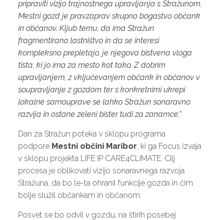
pripraviti vizijo trajnostnega upravljanja s Stražunom.
Mestni gozd je pravzaprav skupno bogastvo občank
in občanov. Kljub temu, da ima Stražun
fragmentirano lastništvo in da se interesi
kompleksno prepletajo, je njegova bistvena vloga
tista, ki jo ima za mesto kot tako. Z dobrim
upravljanjem, z vključevanjem občank in občanov v
soupravljanje z gozdom ter s konkretnimi ukrepi
lokalne samouprave se lahko Stražun sonaravno
razvija in ostane zeleni bister tudi za zanamce.”
Dan za Stražun poteka v sklopu programa
podpore
Mestni občini Maribor
, ki ga Focus izvaja
v sklopu projekta LIFE IP CARE4CLIMATE. Cilj
procesa je oblikovati vizijo sonaravnega razvoja
Stražuna, da bo le-ta ohranil funkcije gozda in čim
bolje služil občankam in občanom.
Posvet se bo odvil v gozdu, na štirih posebej