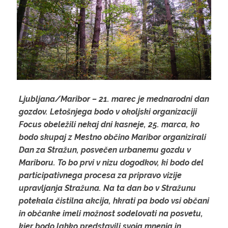
Ljubljana/Maribor – 21. marec je mednarodni dan
gozdov. Letošnjega bodo v okoljski organizaciji
Focus obeležili nekaj dni kasneje, 25. marca, ko
bodo skupaj z Mestno občino Maribor organizirali
Dan za Stražun, posvečen urbanemu gozdu v
Mariboru. To bo prvi v nizu dogodkov, ki bodo del
participativnega procesa za pripravo vizije
upravljanja Stražuna. Na ta dan bo v Stražunu
potekala čistilna akcija, hkrati pa bodo vsi občani
in občanke imeli možnost sodelovati na posvetu,
kjer bodo lahko predstavili svoja mnenja in