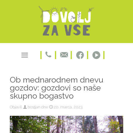
Ob mednarodnem dnevu
gozdov: gozdovi so naše
skupno bogastvo
Objavil
bostjan
dne
20. marca, 2023