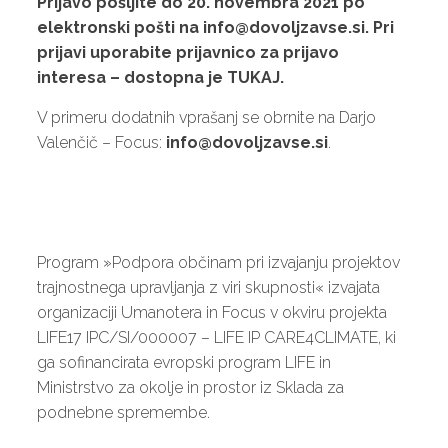
Prijavo pošljite do 20. novembra 2021 po
elektronski pošti na
info@dovoljzavse.si
. Pri
prijavi uporabite prijavnico za prijavo
interesa – dostopna je
TUKAJ
.
V primeru dodatnih vprašanj se obrnite na Darjo
Valenčič – Focus:
info@dovoljzavse.si
.
Program »Podpora občinam pri izvajanju projektov
trajnostnega upravljanja z viri skupnosti« izvajata
organizaciji Umanotera in Focus v okviru projekta
LIFE17 IPC/SI/000007 – LIFE IP CARE4CLIMATE, ki
ga sofinancirata evropski program LIFE in
Ministrstvo za okolje in prostor iz Sklada za
podnebne spremembe.