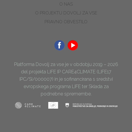
O NAS
O PROJEKTU DOVOLJ ZA VSE
PRAVNO OBVESTILO
Platforma Dovolj za vse je v obdobju 2019 – 2026
del projekta LIFE IP CARE4CLIMATE (LIFE17
IPC/SI/000007) in je sofinancirana s sredstvi
evropskega programa LIFE ter Sklada za
podnebne spremembe.