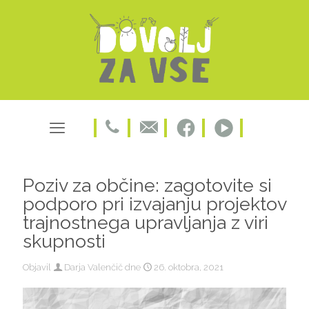
Poziv za občine: zagotovite si
podporo pri izvajanju projektov
trajnostnega upravljanja z viri
skupnosti
Objavil
Darja Valenčič
dne
26. oktobra, 2021