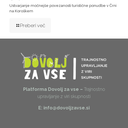
Ustvarjanje močnejše povezanosti turistične ponudbe v Črni
na Koroškem
Preberi več
Platforma Dovolj za vse –
Trajnostno
upravljanje z viri skupnosti
E: info@dovoljzavse.si