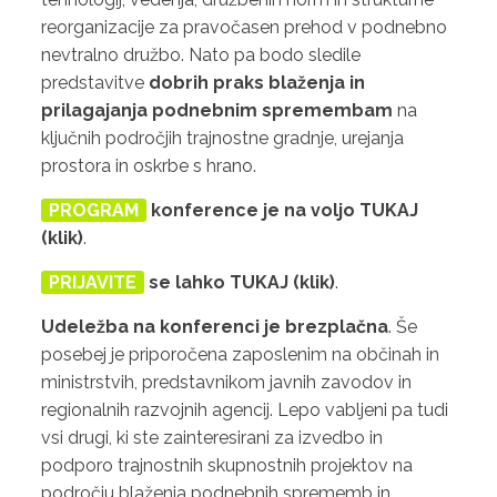
reorganizacije za pravočasen prehod v podnebno
nevtralno družbo. Nato pa bodo sledile
predstavitve
dobrih praks blaženja in
prilagajanja podnebnim spremembam
na
ključnih področjih trajnostne gradnje, urejanja
prostora in oskrbe s hrano.
PROGRAM
konference je na voljo
TUKAJ
(klik)
.
PRIJAVITE
se lahko
TUKAJ (klik)
.
Udeležba na konferenci je brezplačna
. Še
posebej je priporočena zaposlenim na občinah in
ministrstvih, predstavnikom javnih zavodov in
regionalnih razvojnih agencij. Lepo vabljeni pa tudi
vsi drugi, ki ste zainteresirani za izvedbo in
podporo trajnostnih skupnostnih projektov na
področju blaženja podnebnih sprememb in