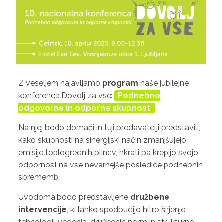
Z veseljem najavljamo
program
naše jubilejne
konference Dovolj za vse:
Podnebno
odgovorne in odporne skupnost
i
.
Na njej bodo domači in tuji predavatelji predstavili,
kako skupnosti na sinergijski način zmanjšujejo
emisije toplogrednih plinov, hkrati pa krepijo svojo
odpornost na vse nevarnejše posledice podnebnih
sprememb.
Uvodoma bodo predstavljene
družbene
intervencije
, ki lahko spodbudijo hitro širjenje
tehnologij, vedenja, družbenih norm in strukturne