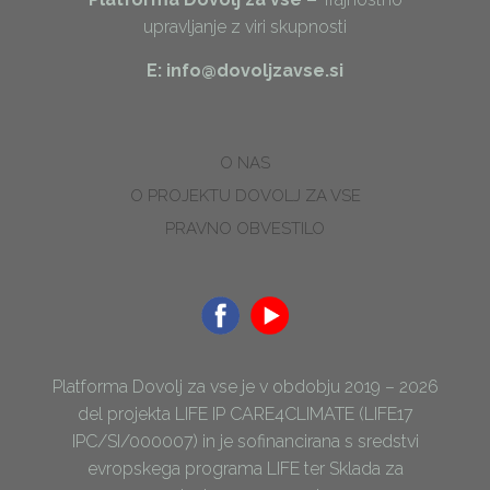
upravljanje z viri skupnosti
E: info@dovoljzavse.si
O NAS
O PROJEKTU DOVOLJ ZA VSE
PRAVNO OBVESTILO
Platforma Dovolj za vse je v obdobju 2019 – 2026
del projekta LIFE IP CARE4CLIMATE (LIFE17
IPC/SI/000007) in je sofinancirana s sredstvi
evropskega programa LIFE ter Sklada za