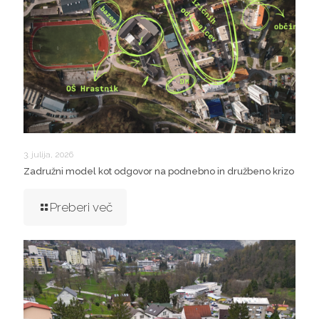
3. julija, 2026
Zadružni model kot odgovor na podnebno in družbeno krizo
Preberi več