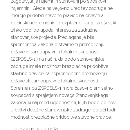
zagotavljanje najemnih stanovanj po stroškovni
najemnini. Glede na veljavno ureditev zadruge ne
morejo pridobiti stavbne pravice na državni ali
občinski nepremičnini brezplačno, kar je strošek, ki
lahko vodi do upada interesa za zadružne
stanovanjske projekte. Predlagana je bila
sprememba Zakona o stvarnem premoženju
države in samoupravnih lokalnih skupnosti
(ZSPDSLS-1 ) na način, da bodo stanovanjske
zadruge imele možnost brezplačne pridobitve
stavbne pravice na nepremičnem premoženju
države ali samoupravne lokalne skupnosti.
Sprememba ZSPDSLS-1 mora časovno smiselno
sovpadati s sprejetjem novega Stanovanjskega
zakona, ki naj med ugodnostmi, ki jih bodo po novi
ureditvi deležne stanovanjske zadruge, določi tudi
možnost brezplačne pridobitve stavbne pravice.
Pripravljena priporočila: