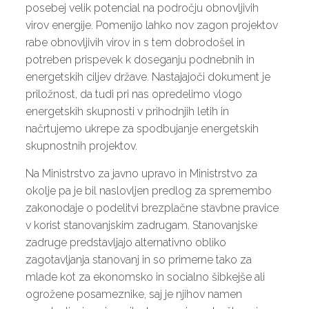
posebej velik potencial na področju obnovljivih
virov energije. Pomenijo lahko nov zagon projektov
rabe obnovljivih virov in s tem dobrodošel in
potreben prispevek k doseganju podnebnih in
energetskih ciljev države. Nastajajoči dokument je
priložnost, da tudi pri nas opredelimo vlogo
energetskih skupnosti v prihodnjih letih in
načrtujemo ukrepe za spodbujanje energetskih
skupnostnih projektov.
Na Ministrstvo za javno upravo in Ministrstvo za
okolje pa je bil naslovljen predlog za spremembo
zakonodaje o podelitvi brezplačne stavbne pravice
v korist stanovanjskim zadrugam. Stanovanjske
zadruge predstavljajo alternativno obliko
zagotavljanja stanovanj in so primerne tako za
mlade kot za ekonomsko in socialno šibkejše ali
ogrožene posameznike, saj je njihov namen