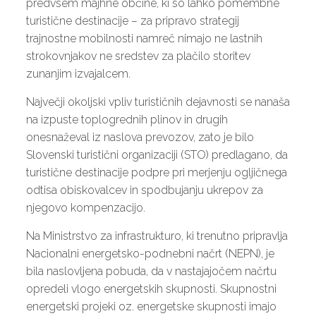
predvsem majhne občine, ki so lahko pomembne
turistične destinacije – za pripravo strategij
trajnostne mobilnosti namreč nimajo ne lastnih
strokovnjakov ne sredstev za plačilo storitev
zunanjim izvajalcem.
Največji okoljski vpliv turističnih dejavnosti se nanaša
na izpuste toplogrednih plinov in drugih
onesnaževal iz naslova prevozov, zato je bilo
Slovenski turistični organizaciji (STO) predlagano, da
turistične destinacije podpre pri merjenju ogljičnega
odtisa obiskovalcev in spodbujanju ukrepov za
njegovo kompenzacijo.
Na Ministrstvo za infrastrukturo, ki trenutno pripravlja
Nacionalni energetsko-podnebni načrt (NEPN), je
bila naslovljena pobuda, da v nastajajočem načrtu
opredeli vlogo energetskih skupnosti. Skupnostni
energetski projeki oz. energetske skupnosti imajo