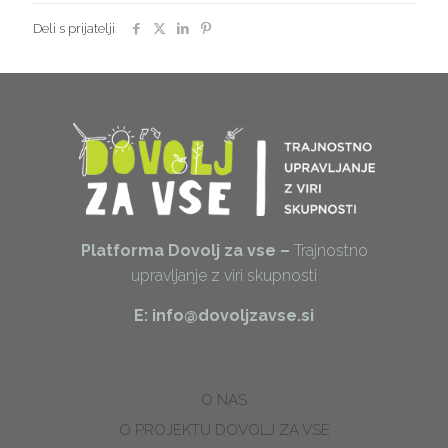
Deli s prijatelji
Platforma Dovolj za vse –
Trajnostno
upravljanje z viri skupnosti
E: info@dovoljzavse.si
O NAS
O PROJEKTU DOVOLJ ZA VSE