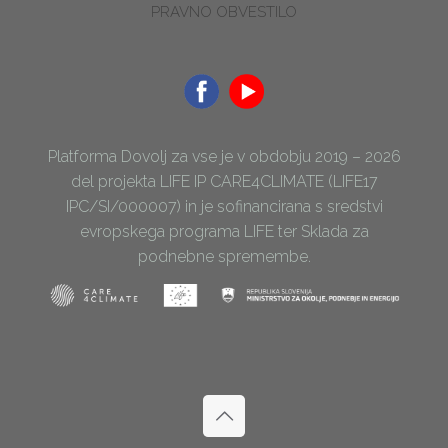
PRAVNO OBVESTILO
Platforma Dovolj za vse je v obdobju 2019 – 2026
del projekta LIFE IP CARE4CLIMATE (LIFE17
IPC/SI/000007) in je sofinancirana s sredstvi
evropskega programa LIFE ter Sklada za
podnebne spremembe.