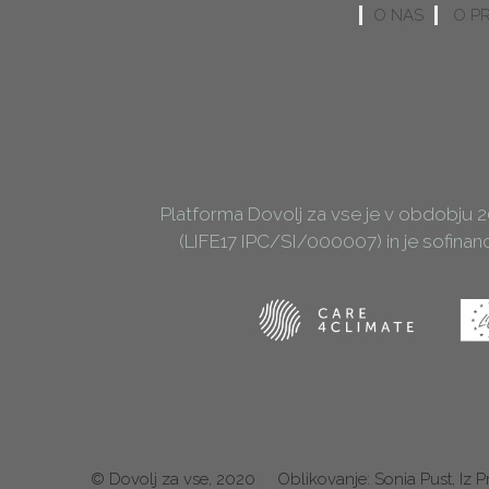
O NAS
O P
Platforma Dovolj za vse je v obdobju 
(LIFE17 IPC/SI/000007) in je sofina
© Dovolj za vse, 2020
Oblikovanje: Sonia Pust, Iz P