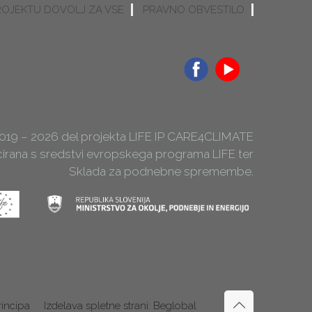
ROJEKTU DOVOLJ ZA VSE
PRAVNO OBVESTILO
2019 – 2026 del projekta LIFE IP CARE4CLIMATE
ncirana s sredstvi evropskega programa LIFE ter
Sklada za podnebne spremembe.
rincipa
Izdelava spletne strani: Beglobal