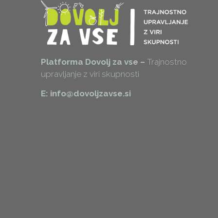
Platforma Dovolj za vse –
Trajnostno
upravljanje z viri skupnosti
E: info@dovoljzavse.si