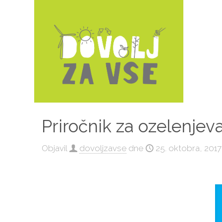
Priročnik za ozelenje
Objavil
dovoljzavse
dne
25. oktobra, 2017