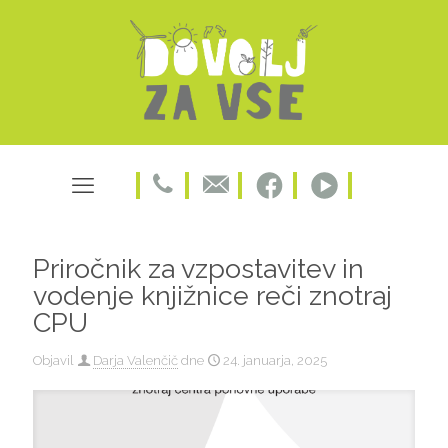
Priročnik za vzpostavitev in
vodenje knjižnice reči znotraj
CPU
Objavil
Darja Valenčič
dne
24. januarja, 2025