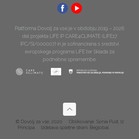
Platforma Dovolj za vse je v obdobju 2019 – 2026
del projekta LIFE IP CARE4CLIMATE (LIFE17
IPC/SI/000007) in je sofinancirana s sredstvi
evropskega programa LIFE ter Sklada za
podnebne spremembe.
© Dovolj za vse, 2020
Oblikovanje: Sonia Pust, Iz
Principa
Izdelava spletne strani: Beglobal