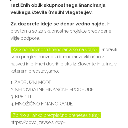
različnih oblik skupnostnega financiranja
velikega števila (malih) vlagateljev.
Za dozorele ideje se denar vedno najde.
In
praviloma so za skupnostne projekte predvidene
višje podpore.
Kakšne možnosti financiranja so na voljo?
Pripravili
smo pregled možnosti financiranja, vključno z
nasveti in primeri dobrih praks iz Slovenije in tujine, v
katerem predstavljamo:
1. ZADRUŽNI MODEL
2. NEPOVRATNE FINANČNE SPODBUDE
3. KREDITI
4. MNOŽIČNO FINANCIRANJE
Zbirko si lahko brezplačno preneseš tukaj:
https://dovoljzavse.si/wp-