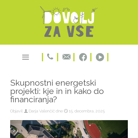
Skupnostni energetski
projekti: kje in in kako do
financiranja?
Objavil
Darja Valenčič
dne
15. decembra, 2025