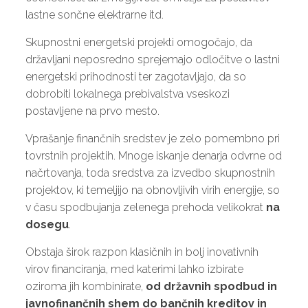
lastne sončne elektrarne itd.
Skupnostni energetski projekti omogočajo, da
državljani neposredno sprejemajo odločitve o lastni
energetski prihodnosti ter zagotavljajo, da so
dobrobiti lokalnega prebivalstva vseskozi
postavljene na prvo mesto.
Vprašanje finančnih sredstev je zelo pomembno pri
tovrstnih projektih. Mnoge iskanje denarja odvrne od
načrtovanja, toda sredstva za izvedbo skupnostnih
projektov, ki temeljijo na obnovljivih virih energije, so
v času spodbujanja zelenega prehoda velikokrat
na
dosegu
.
Obstaja širok razpon klasičnih in bolj inovativnih
virov financiranja, med katerimi lahko izbirate
oziroma jih kombinirate,
od državnih spodbud in
javnofinančnih shem do bančnih kreditov in