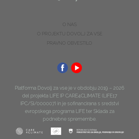
O NAS
O PROJEKTU DOVOLJ ZA VSE
PRAVNO OBVESTILO
Platforma Dovolj za vse je v obdobju 2019 – 2026
del projekta LIFE IP CARE4CLIMATE (LIFE17
IPC/SI/000007) in je sofinancirana s sredstvi
evropskega programa LIFE ter Sklada za
podnebne spremembe.