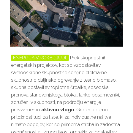
ENERGIJA V ROKE LJUDI:
Prek skupnostnih
energetskih projektov, kot so vzpostavitev
samooskrbne skupnostne sončne elektrarne,
skupnostno daljinsko ogrevanje z lesno biomaso,
skupna postavitev toplotne črpalke, sosedska
prenova stanovanjskega bloka… lahko posamezniki,
združeni v skupnosti, na področju energije
prevzamemo
aktivno vlogo
. Gre za odlično
priložnost tudi za tiste, ki za individualne rešitve
nimate pogojev, kot so primerna streha in zadostna
osončenost ali zmogljivost omrežja za postavitev