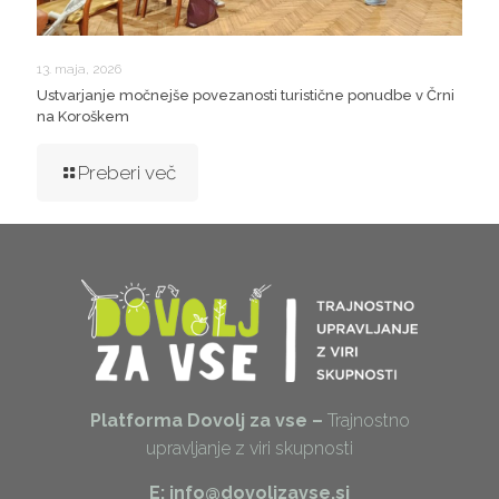
13. maja, 2026
Ustvarjanje močnejše povezanosti turistične ponudbe v Črni
na Koroškem
Preberi več
Platforma Dovolj za vse –
Trajnostno
upravljanje z viri skupnosti
E: info@dovoljzavse.si