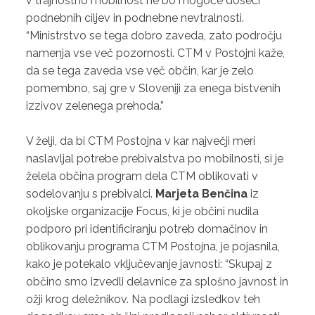
v trajnostno mobilnost ne bo mogoče doseči
podnebnih ciljev in podnebne nevtralnosti.
“Ministrstvo se tega dobro zaveda, zato področju
namenja vse več pozornosti. CTM v Postojni kaže,
da se tega zaveda vse več občin, kar je zelo
pomembno, saj gre v Sloveniji za enega bistvenih
izzivov zelenega prehoda.”
V želji, da bi CTM Postojna v kar največji meri
naslavljal potrebe prebivalstva po mobilnosti, si je
želela občina program dela CTM oblikovati v
sodelovanju s prebivalci.
Marjeta Benčina
iz
okoljske organizacije Focus, ki je občini nudila
podporo pri identificiranju potreb domačinov in
oblikovanju programa CTM Postojna, je pojasnila,
kako je potekalo vključevanje javnosti: “Skupaj z
občino smo izvedli delavnice za splošno javnost in
ožji krog deležnikov. Na podlagi izsledkov teh