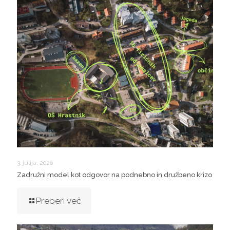
3. julija, 2026
Zadružni model kot odgovor na podnebno in družbeno krizo
Preberi več