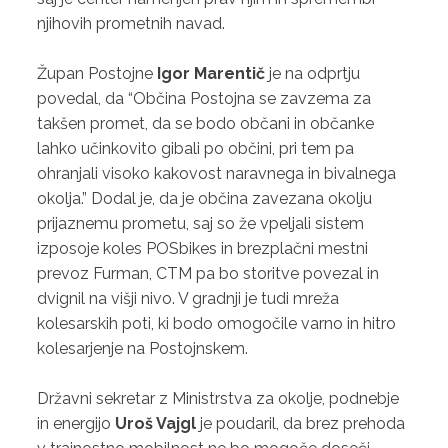
njihovih prometnih navad.
Župan Postojne
Igor Marentič
je na odprtju
povedal, da “Občina Postojna se zavzema za
takšen promet, da se bodo občani in občanke
lahko učinkovito gibali po občini, pri tem pa
ohranjali visoko kakovost naravnega in bivalnega
okolja.” Dodal je, da je občina zavezana okolju
prijaznemu prometu, saj so že vpeljali sistem
izposoje koles POSbikes in brezplačni mestni
prevoz Furman, CTM pa bo storitve povezal in
dvignil na višji nivo. V gradnji je tudi mreža
kolesarskih poti, ki bodo omogočile varno in hitro
kolesarjenje na Postojnskem.
Državni sekretar z Ministrstva za okolje, podnebje
in energijo
Uroš Vajgl
je poudaril, da brez prehoda