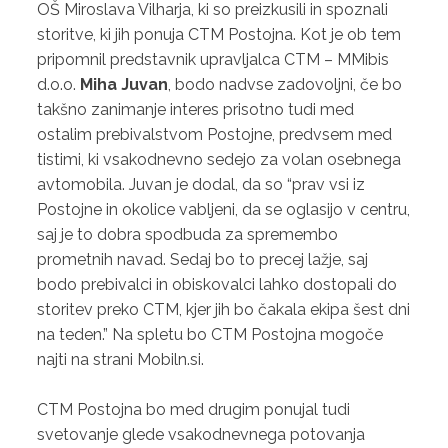
OŠ Miroslava Vilharja, ki so preizkusili in spoznali
storitve, ki jih ponuja CTM Postojna. Kot je ob tem
pripomnil predstavnik upravljalca CTM – MMibis
d.o.o.
Miha Juvan
, bodo nadvse zadovoljni, če bo
takšno zanimanje interes prisotno tudi med
ostalim prebivalstvom Postojne, predvsem med
tistimi, ki vsakodnevno sedejo za volan osebnega
avtomobila. Juvan je dodal, da so “prav vsi iz
Postojne in okolice vabljeni, da se oglasijo v centru,
saj je to dobra spodbuda za spremembo
prometnih navad. Sedaj bo to precej lažje, saj
bodo prebivalci in obiskovalci lahko dostopali do
storitev preko CTM, kjer jih bo čakala ekipa šest dni
na teden.” Na spletu bo CTM Postojna mogoče
najti na strani Mobiln.si.
CTM Postojna bo med drugim ponujal tudi
svetovanje glede vsakodnevnega potovanja