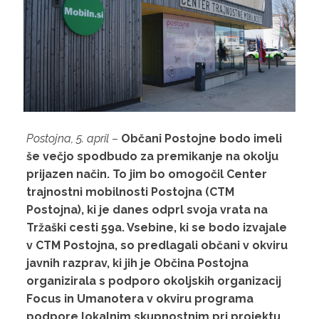
Postojna, 5. april
–
Občani Postojne bodo imeli
še večjo spodbudo za premikanje na okolju
prijazen način. To jim bo omogočil Center
trajnostni mobilnosti Postojna (CTM
Postojna), ki je danes odprl svoja vrata na
Tržaški cesti 59a. Vsebine, ki se bodo izvajale
v CTM Postojna, so predlagali občani v okviru
javnih razprav, ki jih je Občina Postojna
organizirala s podporo okoljskih organizacij
Focus in Umanotera v okviru programa
podpore lokalnim skupnostnim pri projektu