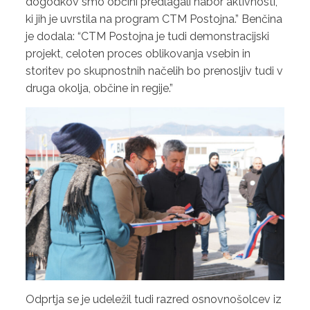
dogodkov smo občini predlagali nabor aktivnosti,
ki jih je uvrstila na program CTM Postojna.” Benčina
je dodala: “CTM Postojna je tudi demonstracijski
projekt, celoten proces oblikovanja vsebin in
storitev po skupnostnih načelih bo prenosljiv tudi v
druga okolja, občine in regije.”
Odprtja se je udeležil tudi razred osnovnošolcev iz