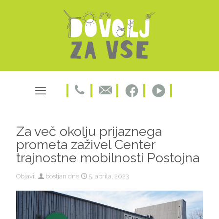
Za več okolju prijaznega
prometa zaživel Center
trajnostne mobilnosti Postojna
Objavil
bostjan
dne
5. aprila, 2023