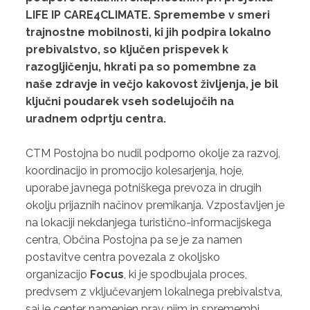
LIFE IP CARE4CLIMATE. Spremembe v smeri
trajnostne mobilnosti, ki jih podpira lokalno
prebivalstvo, so ključen prispevek k
razogljičenju, hkrati pa so pomembne za
naše zdravje in večjo kakovost življenja, je bil
ključni poudarek vseh sodelujočih na
uradnem odprtju centra.
CTM Postojna bo nudil podporno okolje za razvoj,
koordinacijo in promocijo kolesarjenja, hoje,
uporabe javnega potniškega prevoza in drugih
okolju prijaznih načinov premikanja.
Vzpostavljen je
na lokaciji nekdanjega turistično-informacijskega
centra, Občina Postojna pa se je za namen
postavitve centra povezala z okoljsko
organizacijo
Focus
, ki je spodbujala proces,
predvsem z vključevanjem lokalnega prebivalstva,
saj je center namenjen prav njim in spremembi