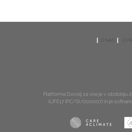
O NAS
O P
Platforma Dovolj za vse je v obdobju 
(LIFE17 IPC/SI/000007) in je sofina