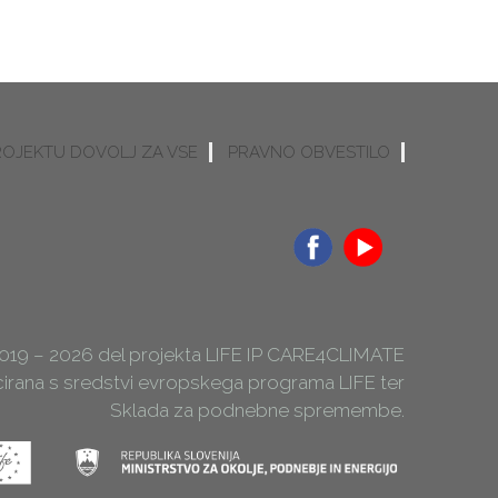
ROJEKTU DOVOLJ ZA VSE
PRAVNO OBVESTILO
2019 – 2026 del projekta LIFE IP CARE4CLIMATE
ncirana s sredstvi evropskega programa LIFE ter
Sklada za podnebne spremembe.