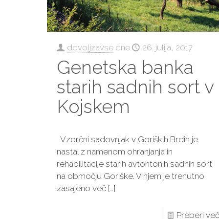
dovoljzavse
dne
26. julija, 2017
Genetska banka
starih sadnih sort v
Kojskem
Vzorčni sadovnjak v Goriških Brdih je
nastal z namenom ohranjanja in
rehabilitacije starih avtohtonih sadnih sort
na območju Goriške. V njem je trenutno
zasajeno več
[…]
Preberi ve