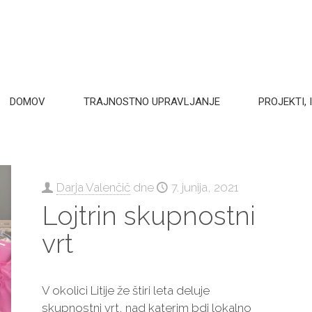
DOMOV
TRAJNOSTNO UPRAVLJANJE
PROJEKTI, I
Darja Valenčič
dne
7. junija, 2021
Lojtrin skupnostni
vrt
V okolici Litije že štiri leta deluje
skupnostni vrt, nad katerim bdi lokalno