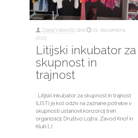
Darja Valenčič
dne
21. decembra,
2021
Litijski inkubator za
skupnost in
trajnost
Litijski inkubator za skupnost in trajnost
(LIST) je kot odziv na zaznane potrebe v
skupnosti ustanovil konzorcij treh
organizacij: Društvo Lojtra, Zavod Knof in
Klub
[…]