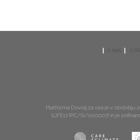
č
O NAS
O P
Platforma Dovolj za vse je v obdobju 
(LIFE17 IPC/SI/000007) in je sofina