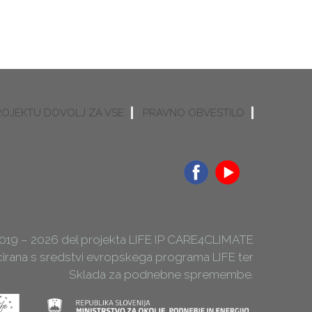
ROJEKTU DOVOLJ ZA VSE
PRAVNO OBVESTILO
2019 – 2026 del projekta LIFE IP CARE4CLIMATE
ncirana s sredstvi evropskega programa LIFE ter
Sklada za podnebne spremembe.