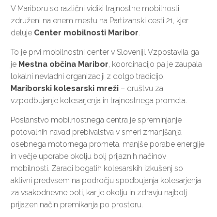
V Mariboru so različni vidiki trajnostne mobilnosti
združeni na enem mestu na Partizanski cesti 21, kjer
deluje
Center mobilnosti Maribor
.
To je prvi mobilnostni center v Sloveniji. Vzpostavila ga
je
Mestna občina Maribor
, koordinacijo pa je zaupala
lokalni nevladni organizaciji z dolgo tradicijo,
Mariborski kolesarski mreži
– društvu za
vzpodbujanje kolesarjenja in trajnostnega prometa.
Poslanstvo mobilnostnega centra je spreminjanje
potovalnih navad prebivalstva v smeri zmanjšanja
osebnega motornega prometa, manjše porabe energije
in večje uporabe okolju bolj prijaznih načinov
mobilnosti. Zaradi bogatih kolesarskih izkušenj so
aktivni predvsem na področju spodbujanja kolesarjenja
za vsakodnevne poti, kar je okolju in zdravju najbolj
prijazen način premikanja po prostoru.