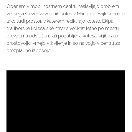
Obenem v mobilnostnem centru naslavljajo problem
velikega števila zavrženih koles v Mariboru. Bajk kuhna je
tako tudi prostor, v katerem reciklirajo kolesa. Ekipa
Mariborske kolesarske mreže večkrat letno po mestu
prevzema odslužena ali pozabljena kolesa, ki jih nato
prostovoljci vrnejo v življenje in so na voljo v centru za
brezplačno izposojo.