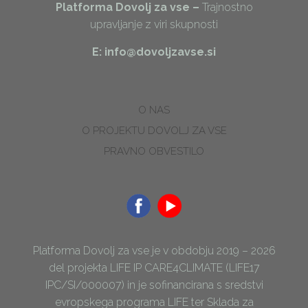
Platforma Dovolj za vse –
Trajnostno
upravljanje z viri skupnosti
E: info@dovoljzavse.si
O NAS
O PROJEKTU DOVOLJ ZA VSE
PRAVNO OBVESTILO
Platforma Dovolj za vse je v obdobju 2019 – 2026
del projekta LIFE IP CARE4CLIMATE (LIFE17
IPC/SI/000007) in je sofinancirana s sredstvi
evropskega programa LIFE ter Sklada za