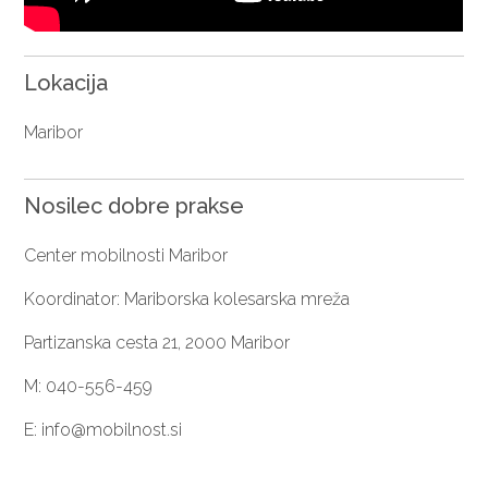
Lokacija
Maribor
Nosilec dobre prakse
Center mobilnosti Maribor
Koordinator: Mariborska kolesarska mreža
Partizanska cesta 21, 2000 Maribor
M: 040-556-459
E: info@mobilnost.si