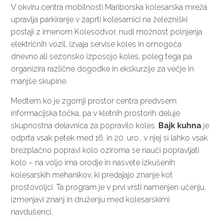
V okviru centra mobilnosti Mariborska kolesarska mreža
upravlja parkiranje v zaprti kolesarnici na železniški
postaji z imenom Kolesodvor, nudi možnost polnjenja
električnih vozil, izvaja servise koles in omogoča
dnevno ali sezonsko izposojo koles, poleg tega pa
organizira različne dogodke in ekskurzije za večje in
manjše skupine.
Medtem ko je zgornji prostor centra predvsem
informacijska točka, pa v kletnih prostorih deluje
skupnostna delavnica za popravilo koles.
Bajk kuhna
je
odprta vsak petek med 16. in 20. uro., v njej si lahko vsak
brezplačno popravi kolo oziroma se nauči popravljati
kolo – na voljo ima orodje in nasvete izkušenih
kolesarskih mehanikov, ki predajajo znanje kot
prostovoljci. Ta program je v prvi vrsti namenjen učenju,
izmenjavi znanj in druženju med kolesarskimi
navdušenci.