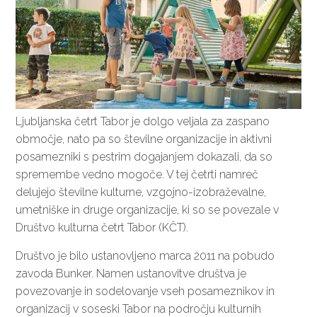
Ljubljanska četrt Tabor je dolgo veljala za zaspano
območje, nato pa so številne organizacije in aktivni
posamezniki s pestrim dogajanjem dokazali, da so
spremembe vedno mogoče. V tej četrti namreč
delujejo številne kulturne, vzgojno-izobraževalne,
umetniške in druge organizacije, ki so se povezale v
Društvo kulturna četrt Tabor (KČT).
Društvo je bilo ustanovljeno marca 2011 na pobudo
zavoda Bunker. Namen ustanovitve društva je
povezovanje in sodelovanje vseh posameznikov in
organizacij v soseski Tabor na področju kulturnih