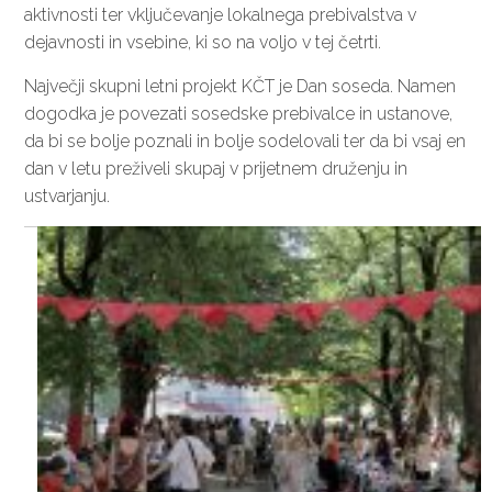
aktivnosti ter vključevanje lokalnega prebivalstva v
dejavnosti in vsebine, ki so na voljo v tej četrti.
Največji skupni letni projekt KČT je Dan soseda. Namen
dogodka je povezati sosedske prebivalce in ustanove,
da bi se bolje poznali in bolje sodelovali ter da bi vsaj en
dan v letu preživeli skupaj v prijetnem druženju in
ustvarjanju.