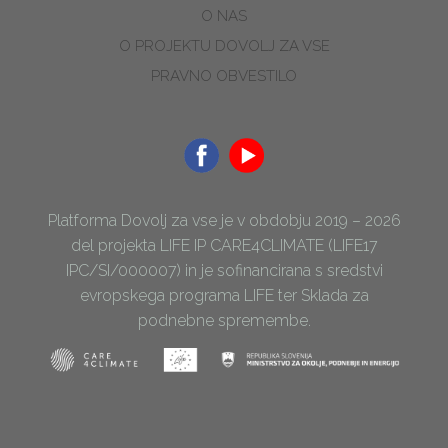
O NAS
O PROJEKTU DOVOLJ ZA VSE
PRAVNO OBVESTILO
Platforma Dovolj za vse je v obdobju 2019 – 2026
del projekta LIFE IP CARE4CLIMATE (LIFE17
IPC/SI/000007) in je sofinancirana s sredstvi
evropskega programa LIFE ter Sklada za
podnebne spremembe.