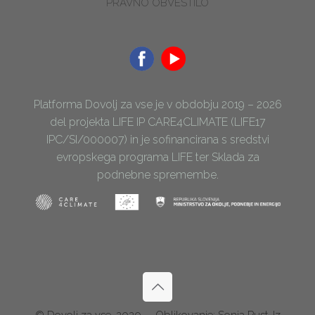
PRAVNO OBVESTILO
Platforma Dovolj za vse je v obdobju 2019 – 2026
del projekta LIFE IP CARE4CLIMATE (LIFE17
IPC/SI/000007) in je sofinancirana s sredstvi
evropskega programa LIFE ter Sklada za
podnebne spremembe.