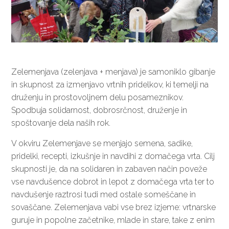
Zelemenjava (zelenjava + menjava) je samoniklo gibanje
in skupnost za izmenjavo vrtnih pridelkov, ki temelji na
druženju in prostovoljnem delu posameznikov.
Spodbuja solidarnost, dobrosrčnost, druženje in
spoštovanje dela naših rok.
V okviru Zelemenjave se menjajo semena, sadike,
pridelki, recepti, izkušnje in navdihi z domačega vrta. Cilj
skupnosti je, da na solidaren in zabaven način poveže
vse navdušence dobrot in lepot z domačega vrta ter to
navdušenje raztrosi tudi med ostale someščane in
sovaščane. Zelemenjava vabi vse brez izjeme: vrtnarske
guruje in popolne začetnike, mlade in stare, take z enim