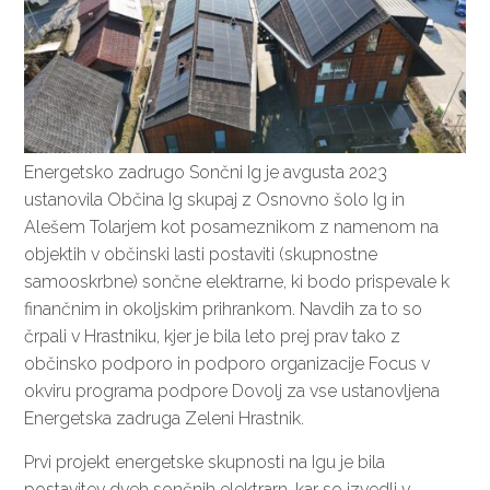
Energetsko zadrugo Sončni Ig je avgusta 2023
ustanovila Občina Ig skupaj z Osnovno šolo Ig in
Alešem Tolarjem kot posameznikom z namenom na
objektih v občinski lasti postaviti (skupnostne
samooskrbne) sončne elektrarne, ki bodo prispevale k
finančnim in okoljskim prihrankom. Navdih za to so
črpali v Hrastniku, kjer je bila leto prej prav tako z
občinsko podporo in podporo organizacije Focus v
okviru programa podpore Dovolj za vse ustanovljena
Energetska zadruga Zeleni Hrastnik
.
Prvi projekt energetske skupnosti na Igu je bila
postavitev dveh sončnih elektrarn, kar so izvedli v