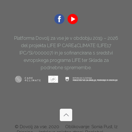
Platforma Dovolj za vse je v obdobju 2019 – 2026
del projekta LIFE IP CARE4CLIMATE (LIFE17
IPC/SI/000007) in je sofinancirana s sredstvi
evropskega programa LIFE ter Sklada za
podnebne spremembe.
© Dovolj za vse, 2020
Oblikovanje: Sonia Pust, Iz