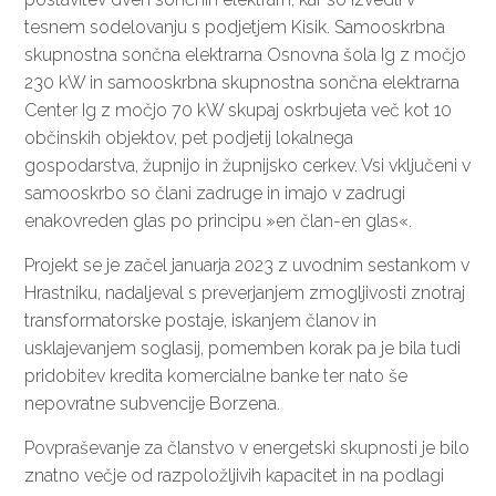
tesnem sodelovanju s podjetjem Kisik. Samooskrbna
skupnostna sončna elektrarna Osnovna šola Ig z močjo
230 kW in samooskrbna skupnostna sončna elektrarna
Center Ig z močjo 70 kW skupaj oskrbujeta več kot 10
občinskih objektov, pet podjetij lokalnega
gospodarstva, župnijo in župnijsko cerkev. Vsi vključeni v
samooskrbo so člani zadruge in imajo v zadrugi
enakovreden glas po principu »en član-en glas«.
Projekt se je začel januarja 2023 z uvodnim sestankom v
Hrastniku, nadaljeval s preverjanjem zmogljivosti znotraj
transformatorske postaje, iskanjem članov in
usklajevanjem soglasij, pomemben korak pa je bila tudi
pridobitev kredita komercialne banke ter nato še
nepovratne subvencije Borzena.
Povpraševanje za članstvo v energetski skupnosti je bilo
znatno večje od razpoložljivih kapacitet in na podlagi