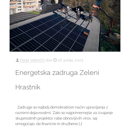
Darja Valenčič
dne
16. junija, 2023
Energetska zadruga Zeleni
Hrastnik
Zadruge so najbolj demokratičen način upravljanja z
raznimi dejavnostmi. Zato so najprimernejše za izvajanje
skupnostnih projektov rabe obnovljivih virov, saj
omogočajo, da finančne in družbene
[…]