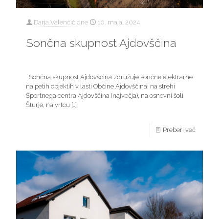
Darja Valenčič
dne
10. maja, 2024
Sončna skupnost Ajdovščina
Sončna skupnost Ajdovščina združuje sončne elektrarne
na petih objektih v lasti Občine Ajdovščina: na strehi
Športnega centra Ajdovščina (največja), na osnovni šoli
Šturje, na vrtcu
[…]
Preberi več