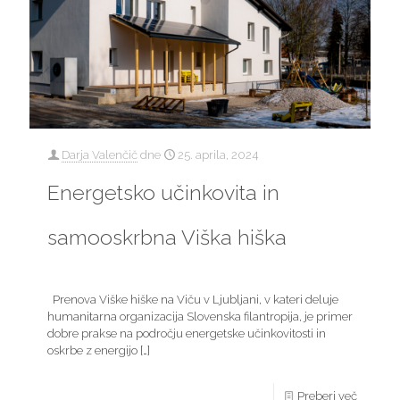
Darja Valenčič
dne
25. aprila, 2024
Energetsko učinkovita in
samooskrbna Viška hiška
Prenova Viške hiške na Viču v Ljubljani, v kateri deluje
humanitarna organizacija Slovenska filantropija, je primer
dobre prakse na področju energetske učinkovitosti in
oskrbe z energijo
[…]
Preberi več