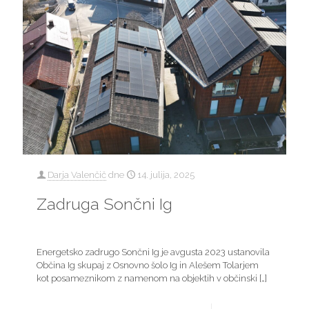
Darja Valenčič
dne
14. julija, 2025
Zadruga Sončni Ig
Energetsko zadrugo Sončni Ig je avgusta 2023 ustanovila
Občina Ig skupaj z Osnovno šolo Ig in Alešem Tolarjem
kot posameznikom z namenom na objektih v občinski
[…]