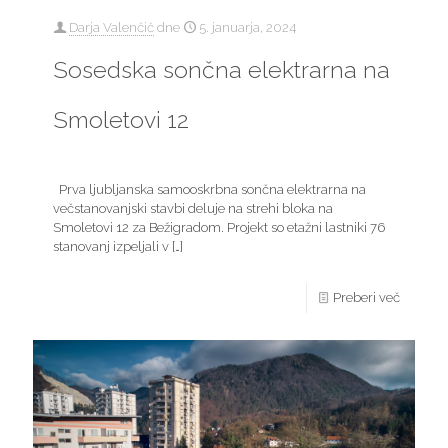
Darja Valenčič
dne
5. januarja, 2024
Sosedska sončna elektrarna na
Smoletovi 12
Prva ljubljanska samooskrbna sončna elektrarna na
večstanovanjski stavbi deluje na strehi bloka na
Smoletovi 12 za Bežigradom. Projekt so etažni lastniki 76
stanovanj izpeljali v
[…]
Preberi več