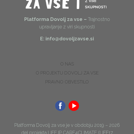
Platforma Dovolj za vse –
Trajnostno
upravljanje z viri skupnosti
E: info@dovoljzavse.si
O NAS
O PROJEKTU DOVOLJ ZA VSE
PRAVNO OBVESTILO
Platforma Dovolj za vse je v obdobju 2019 – 2026
del projekta LIFE IP CARE4CLIMATE (LIFE17