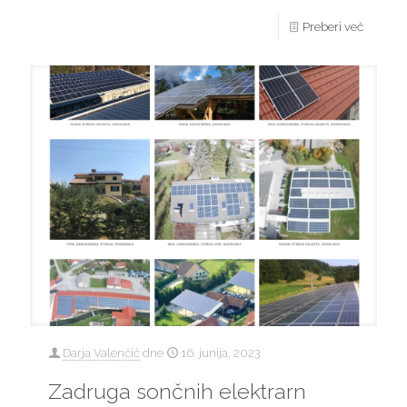
Preberi več
Darja Valenčič
dne
16. junija, 2023
Zadruga sončnih elektrarn