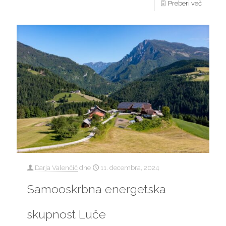
Preberi več
Darja Valenčič
dne
11. decembra, 2024
Samooskrbna energetska
skupnost Luče