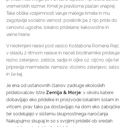
vremenskih razmer. Kmet je praviloma plačan vnaprej.
Taka oblika vzajemnosti varuje malega kmeta in mu
zagotavlja socialno varnost, porabnik pa z njo pride do
cenovno ugodne, lokalno pridelane, kakovostne in
varne hrane.
V neokrnjeni naravi pod vasico Koštabona Romana Rejc
v skladu z ritmom narave in načeli biodinamike prideluje
razno zelenjavo, zelišča, sadje in oljke oz. oljčno olje ter
pripravlja marmelade, namaze, vloženo zelenjavo, šalšo
in še kaj.
Je ena od ustanovnih članov zadruge ekoloških
pridelovalcev Istre
Zemlja & Morje
, v okviru katere
dobavljajo eko pridelke in proizvode lokalnim šolam in
vrtcem, prav tako pa dostavljajo na dom eko zabojčke
ter sodelujejo v sistemu skupnostnega naročanja
Nakupujmo skupaj in so s svojimi pridelki ob sredah