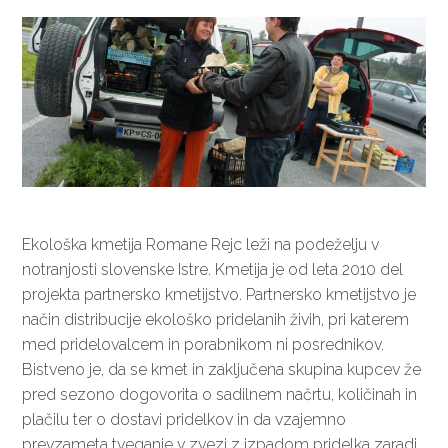
Ekološka kmetija Romane Rejc leži na podeželju v
notranjosti slovenske Istre. Kmetija je od leta 2010 del
projekta partnersko kmetijstvo. Partnersko kmetijstvo je
način distribucije ekološko pridelanih živih, pri katerem
med pridelovalcem in porabnikom ni posrednikov.
Bistveno je, da se kmet in zaključena skupina kupcev že
pred sezono dogovorita o sadilnem načrtu, količinah in
plačilu ter o dostavi pridelkov in da vzajemno
prevzameta tveganje v zvezi z izpadom pridelka zaradi