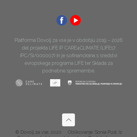
Platforma Dovolj za vse je v obdobju 2019 – 2026
del projekta LIFE IP CARE4CLIMATE (LIFE17
IPC/SI/000007) in je sofinancirana s sredstvi
evropskega programa LIFE ter Sklada za
podnebne spremembe.
© Dovolj za vse, 2020
Oblikovanje: Sonia Pust, Iz