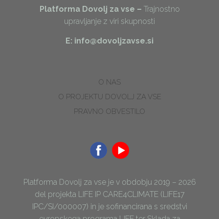
Platforma Dovolj za vse –
Trajnostno
upravljanje z viri skupnosti
E: info@dovoljzavse.si
O NAS
O PROJEKTU DOVOLJ ZA VSE
PRAVNO OBVESTILO
Platforma Dovolj za vse je v obdobju 2019 – 2026
del projekta LIFE IP CARE4CLIMATE (LIFE17
IPC/SI/000007) in je sofinancirana s sredstvi
evropskega programa LIFE ter Sklada za