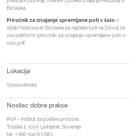
prikazani tudi kraji, v katerih poteka izvajanje Pešbusa in
Bicivlaka.
Priročnik za izvajanje spremljane poti v šolo
v
obliki Pešbusa ali Bicivlaka pa najdete tudi na Dovolj za
vse platformi:
prirocnik-za-izvajanje-spremljane-poti-v-
solo.pdf
Lokacija
Vseslovenska
Nosilec dobre prakse
IPoP – Inštitut za politike prostora
Tržaška 2, 1000 Ljubljana, Slovenija
tel.: +386 590 63 683