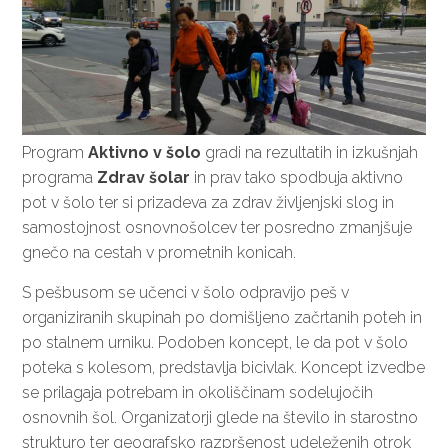
Program
Aktivno v šolo
gradi na rezultatih in izkušnjah
programa
Zdrav šolar
in prav tako spodbuja aktivno
pot v šolo ter si prizadeva za zdrav življenjski slog in
samostojnost osnovnošolcev ter posredno zmanjšuje
gnečo na cestah v prometnih konicah.
S pešbusom se učenci v šolo odpravijo peš v
organiziranih skupinah po domišljeno začrtanih poteh in
po stalnem urniku. Podoben koncept, le da pot v šolo
poteka s kolesom, predstavlja bicivlak. Koncept izvedbe
se prilagaja potrebam in okoliščinam sodelujočih
osnovnih šol. Organizatorji glede na število in starostno
strukturo ter geografsko razpršenost udeleženih otrok