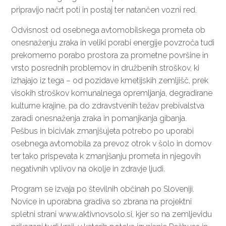
pripravijo načrt poti in postaj ter natančen vozni red.
Odvisnost od osebnega avtomobilskega prometa ob
onesnaženju zraka in veliki porabi energije povzroča tudi
prekomerno porabo prostora za prometne površine in
vrsto posrednih problemov in družbenih stroškov, ki
izhajajo iz tega – od pozidave kmetijskih zemljišč, prek
visokih stroškov komunalnega opremljanja, degradirane
kulturne krajine, pa do zdravstvenih težav prebivalstva
zaradi onesnaženja zraka in pomanjkanja gibanja.
Pešbus in bicivlak zmanjšujeta potrebo po uporabi
osebnega avtomobila za prevoz otrok v šolo in domov
ter tako prispevata k zmanjšanju prometa in njegovih
negativnih vplivov na okolje in zdravje ljudi.
Program se izvaja po številnih občinah po Sloveniji.
Novice in uporabna gradiva so zbrana na projektni
spletni strani
www.aktivnovsolo.si,
kjer so na zemljevidu