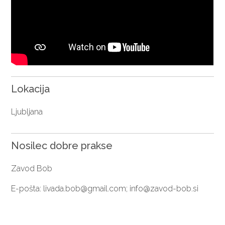
Lokacija
Ljubljana
Nosilec dobre prakse
Zavod Bob
E-pošta:
livada.bob@gmail.com
;
info@zavod-bob.si