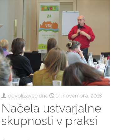
dovoljzavse
dne
14. novembra, 2018
Načela ustvarjalne
skupnosti v praksi