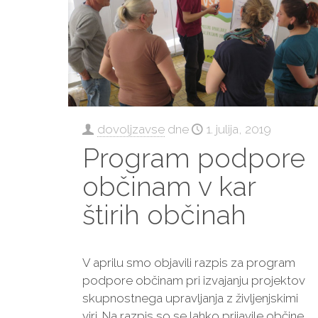
dovoljzavse
dne
1. julija, 2019
Program podpore
občinam v kar
štirih občinah
V aprilu smo objavili razpis za program
podpore občinam pri izvajanju projektov
skupnostnega upravljanja z življenjskimi
viri. Na razpis so se lahko prijavile občine