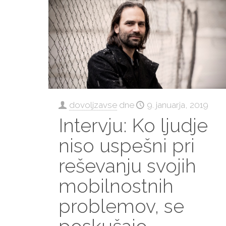
dovoljzavse
dne
9. januarja, 2019
Intervju: Ko ljudje
niso uspešni pri
reševanju svojih
mobilnostnih
problemov, se