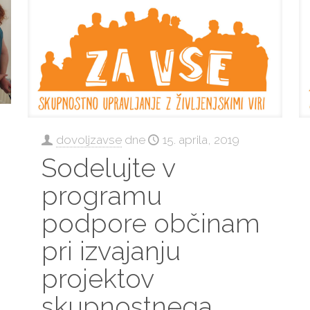
dovoljzavse
dne
15. aprila, 2019
Sodelujte v
programu
podpore občinam
pri izvajanju
projektov
skupnostnega