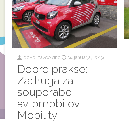
dovoljzavse
dne
14. januarja, 2019
Dobre prakse:
Zadruga za
souporabo
avtomobilov
Mobility