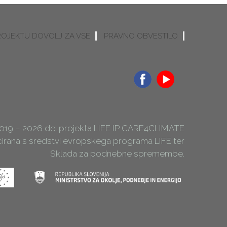
ROJEKTU DOVOLJ ZA VSE
PRAVNO OBVESTILO
2019 – 2026 del projekta LIFE IP CARE4CLIMATE
ncirana s sredstvi evropskega programa LIFE ter
Sklada za podnebne spremembe.