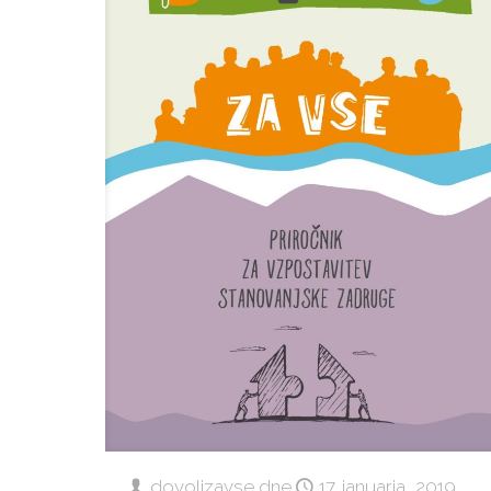
dovoljzavse
dne
17. januarja, 2019