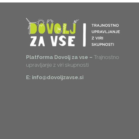
Platforma Dovolj za vse –
Trajnostno
upravljanje z viri skupnosti
E: info@dovoljzavse.si