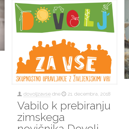
dovoljzavse
dne
21. decembra, 2018
Vabilo k prebiranju
zimskega
novičnika Dovolj