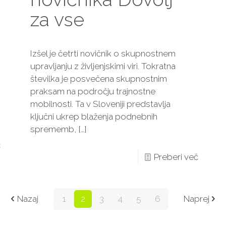
za vse
Izšel je četrti novičnik o skupnostnem
upravljanju z življenjskimi viri. Tokratna
številka je posvečena skupnostnim
praksam na področju trajnostne
mobilnosti. Ta v Sloveniji predstavlja
ključni ukrep blaženja podnebnih
sprememb,
[…]
č
Preberi več
Nazaj
1
2
3
4
5
6
Naprej