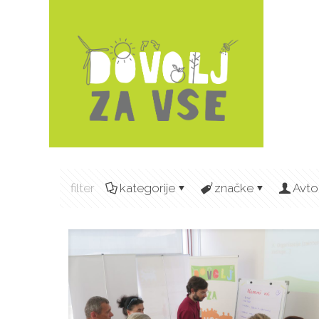
filter
kategorije
značke
Avto