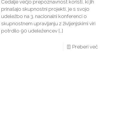
Čedalje večjo prepoznavnost koristi, ki jih
prinašajo skupnostni projekti, je s svojo
udeležbo na 3. nacionalni konferenci o
skupnostnem upravljanju z življenjskimi viri
potrdilo 90 udeležencev
[…]
Preberi več