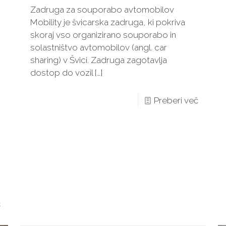
Zadruga za souporabo avtomobilov
Mobility je švicarska zadruga, ki pokriva
skoraj vso organizirano souporabo in
solastništvo avtomobilov (angl. car
sharing) v Švici. Zadruga zagotavlja
dostop do vozil
[…]
Preberi več
č