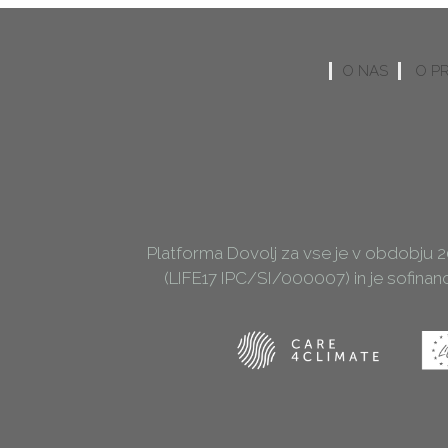
O NAS
O P
Platforma Dovolj za vse je v obdobju 
(LIFE17 IPC/SI/000007) in je sofina