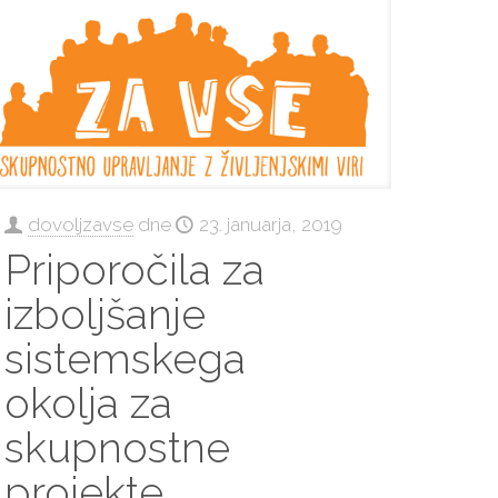
dovoljzavse
dne
23. januarja, 2019
Priporočila za
izboljšanje
sistemskega
okolja za
skupnostne
projekte