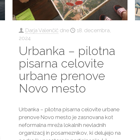
Darja Valenčič
dne
18. decembra,
2024
Urbanka – pilotna
pisarna celovite
urbane prenove
Novo mesto
Urbanka – pilotna pisarna celovite urbane
prenove Novo mesto je zasnovana kot
neformalna mreža lokalnih nevladnih
organizacij in posameznikov, ki delujejo na
č