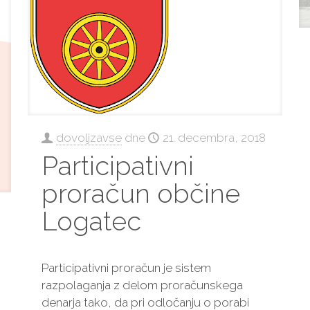
dovoljzavse
dne
21. decembra, 2018
Participativni
proračun občine
Logatec
Participativni proračun je sistem
razpolaganja z delom proračunskega
denarja tako, da pri odločanju o porabi