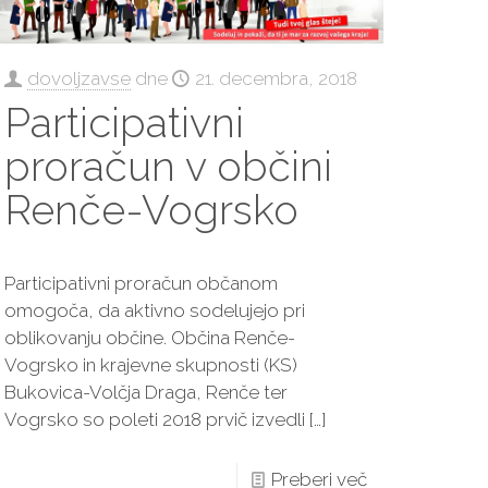
dovoljzavse
dne
21. decembra, 2018
Participativni
proračun v občini
Renče-Vogrsko
Participativni proračun občanom
omogoča, da aktivno sodelujejo pri
oblikovanju občine. Občina Renče-
Vogrsko in krajevne skupnosti (KS)
Bukovica-Volčja Draga, Renče ter
Vogrsko so poleti 2018 prvič izvedli
[…]
Preberi več