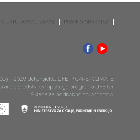
ROJEKTU DOVOLJ ZA VSE
PRAVNO OBVESTILO
2019 – 2026 del projekta LIFE IP CARE4CLIMATE
ncirana s sredstvi evropskega programa LIFE ter
Sklada za podnebne spremembe.