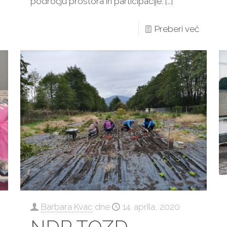
področju prostora in participacije.
[…]
Preberi več
Barbara Kvac
dne
14. aprila, 2020