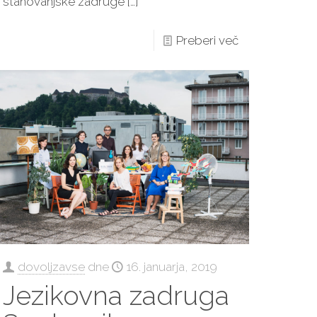
stanovanjske zadruge
[…]
Preberi več
dovoljzavse
dne
16. januarja, 2019
Jezikovna zadruga