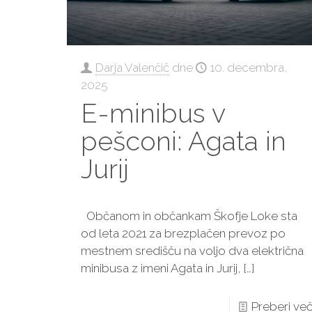
Darja Valenčič
dne
10. decembra,
2025
E-minibus v
pešconi: Agata in
Jurij
Občanom in občankam Škofje Loke sta
od leta 2021 za brezplačen prevoz po
mestnem središču na voljo dva električna
minibusa z imeni Agata in Jurij,
[…]
Preberi ve