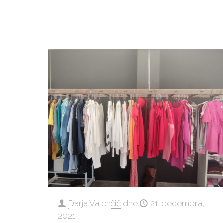
Darja Valenčič
dne
21. decembra,
2021