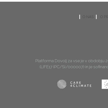
O NAS
O P
Platforma Dovolj za vse je v obdobju 
(LIFE17 IPC/SI/000007) in je sofina