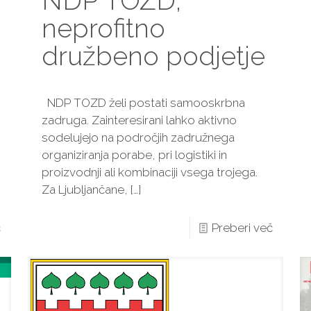
NDP TOZD,
neprofitno
družbeno podjetje
NDP TOZD želi postati samooskrbna
zadruga. Zainteresirani lahko aktivno
sodelujejo na področjih zadružnega
organiziranja porabe, pri logistiki in
proizvodnji ali kombinaciji vsega trojega.
Za Ljubljančane,
[…]
č
Preberi več