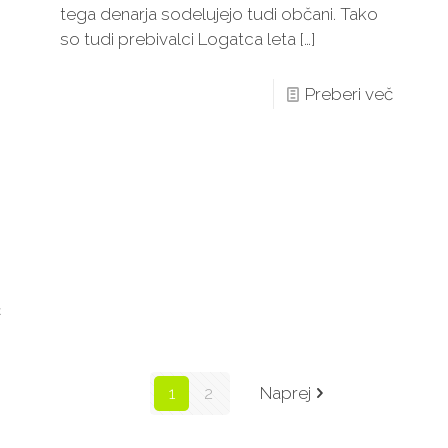
tega denarja sodelujejo tudi občani. Tako
so tudi prebivalci Logatca leta
[…]
Preberi več
č
1
2
Naprej